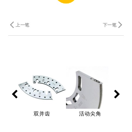
上一笔
下一笔
双并齿
活动尖角